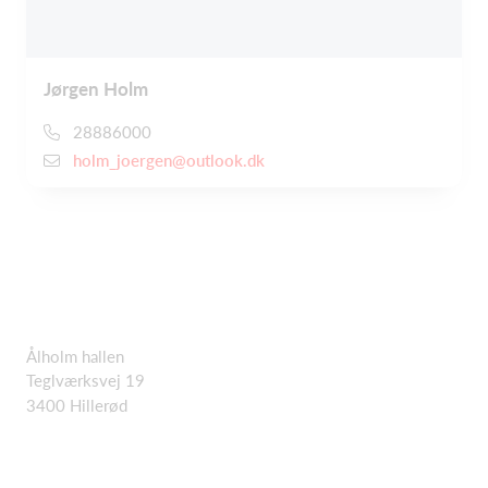
Jørgen Holm
28886000
holm_joergen@outlook.dk
Ålholm hallen
Teglværksvej 19
3400 Hillerød