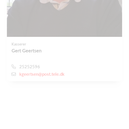
Kasserer
Gert Geertsen
25252596
kgeertsen@post.tele.dk